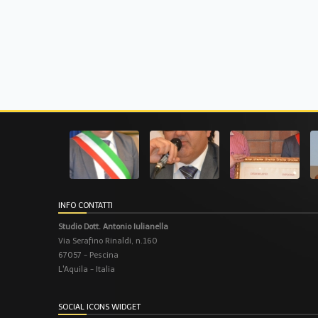
INFO CONTATTI
Studio Dott. Antonio Iulianella
Via Serafino Rinaldi, n.160
67057 - Pescina
L'Aquila - Italia
SOCIAL ICONS WIDGET