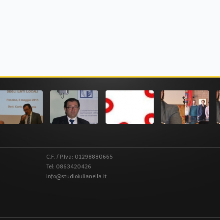
C.F. / P.Iva: 01298880665
Tel: 0863420426
info@studioiulianella.it