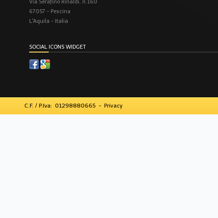
Via Serafino Rinaldi, n.160
67057 - Pescina
L'Aquila - Italia
SOCIAL ICONS WIDGET
C.F. / P.Iva: 01298880665
-
Privacy